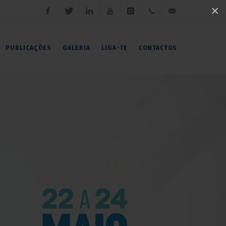
×
Facebook
Twitter
LinkedIn
Youtube
Instagram
(+351)
geral@fnaj.pt
PUBLICAÇÕES
GALERIA
LIGA-TE
CONTACTOS
919
191
102 /
919
191
106 /
222
007