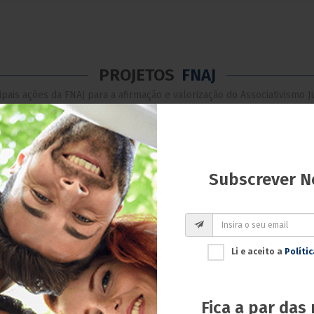
PROJETOS
FNAJ
ipais ações da FNAJ para a afirmação e valorização do Associativismo J
Subscrever N
Li e aceito a
Políti
Fica a par das