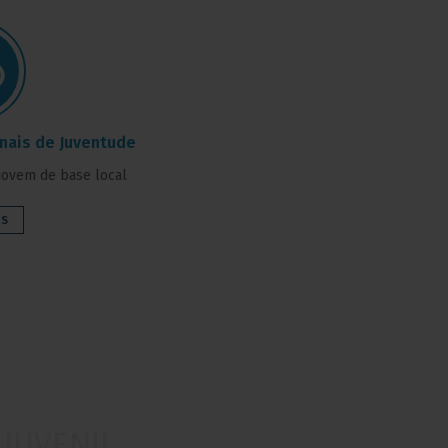
onais de Juventude
jovem de base local
IS
JUVENIL