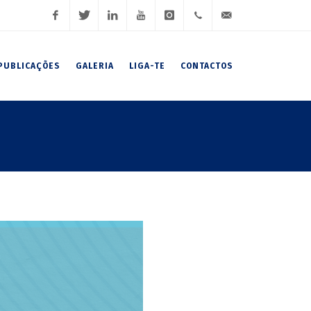
Facebook
Twitter
LinkedIn
Youtube
Instagram
(+351)
geral@fnaj.pt
PUBLICAÇÕES
GALERIA
LIGA-TE
CONTACTOS
919
191
102 /
919
191
106 /
222
007