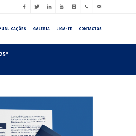
Facebook
Twitter
LinkedIn
Youtube
Instagram
(+351)
geral@fnaj.pt
PUBLICAÇÕES
GALERIA
LIGA-TE
CONTACTOS
919
191
25"
102 /
919
191
106 /
222
007