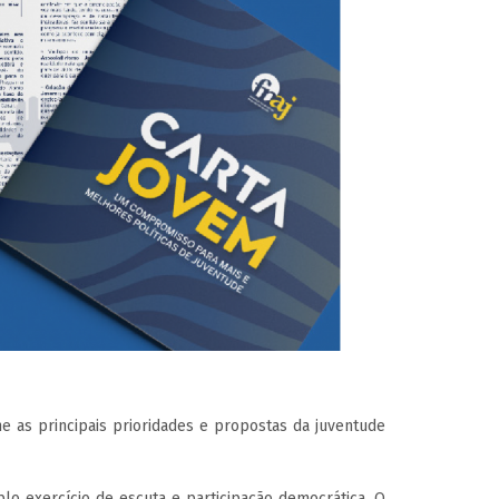
767
 as principais prioridades e propostas da juventude
lo exercício de escuta e participação democrática. O