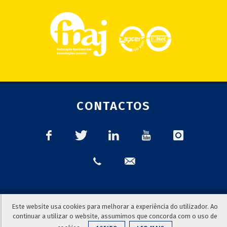
CONTACTOS
© 2018
FNAJ | Federação Nacional das Associações Juvenis
|
Este website usa cookies para melhorar a experiência do utilizador. Ao
Consultar a
Política de Privacidade
continuar a utilizar o website, assumimos que concorda com o uso de
Todos os direitos reservados | Desenvolvido por
GoUpBuzZ.com