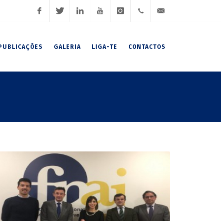
Facebook
Twitter
LinkedIn
Youtube
Instagram
(+351)
geral@fnaj.pt
PUBLICAÇÕES
GALERIA
LIGA-TE
CONTACTOS
919
191
102 /
919
191
106 /
222
007