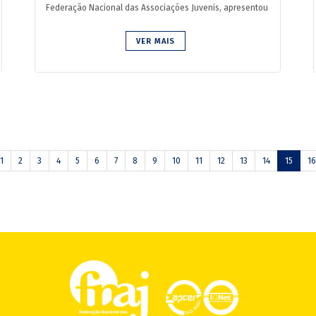
Federação Nacional das Associações Juvenis, apresentou
publicamente ...
VER MAIS
1
2
3
4
5
6
7
8
9
10
11
12
13
14
15
16